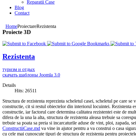
Reparatii Case
Blog
Contact
Home
Proiectare
Rezistenta
Proiecte 3D
Rezistenta
туризм и отдых
скачать шаблоны Joomla 3.0
Details
Hits: 26511
Structura de rezistenta reprezinta scheletul casei, scheletul pe care se v
constructie, cit si restul obiectelor din interiorul locuintei. Rezistenta es
constructie, iar factorul care determina calitatea rezistentei este de mul
difera de la una la alta, structura de rezistenta aleasa trebuie sa cores
trebuie sa poata sa preia si incarcaturile aduse de vint, ploi, zapada, se
ConstructiiCase.md
va vine in ajutor pentru a va construi o casa sigura
cu cele mai cunoscute tipuri de structura de rezistenta pentru proiectele