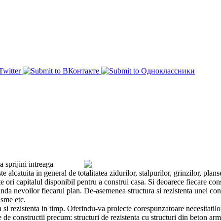
a sprijini intreaga
te alcatuita in general de totalitatea zidurilor, stalpurilor, grinzilor, plans
te ori capitalul disponibil pentru a construi casa. Si deoarece fiecare con
punda nevoilor fiecarui plan. De-asemenea structura si rezistenta unei cons
isme etc.
 si rezistenta in timp. Oferindu-va proiecte corespunzatoare necesitatilor
 de constructii precum: structuri de rezistenta cu structuri din beton arma