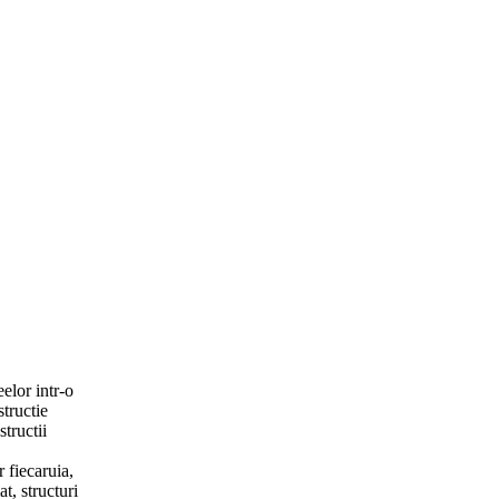
eelor intr-o
structie
tructii
 fiecaruia,
t, structuri